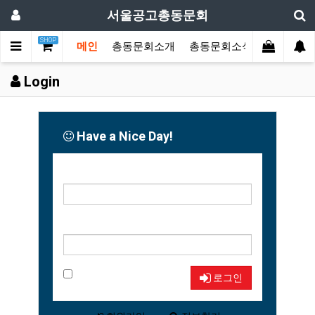
서울공고총동문회
SHOP
메인
총동문회소개
총동문회소식
동문한마
Login
Have a Nice Day!
아이디
비밀번호
자동로그인
로그인