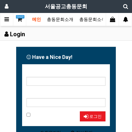
서울공고총동문회
SHOP
메인
총동문회소개
총동문회소식
동문한마
Login
Have a Nice Day!
아이디
비밀번호
자동로그인
로그인