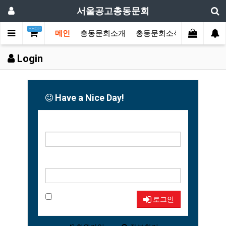
서울공고총동문회
SHOP
메인
총동문회소개
총동문회소식
동문한마
Login
Have a Nice Day!
아이디
비밀번호
자동로그인
로그인