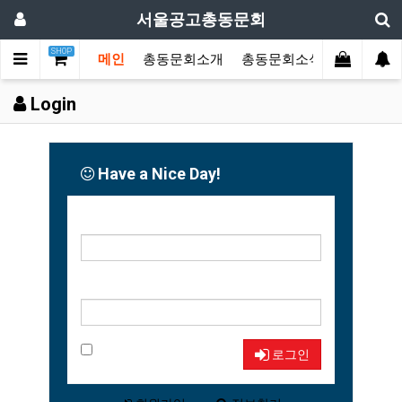
서울공고총동문회
SHOP
메인
총동문회소개
총동문회소식
동문한마
Login
Have a Nice Day!
아이디
비밀번호
자동로그인
로그인