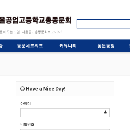
바꾸는 모임 - 서울공고총동문회로 모이자!
당
동문네트워크
커뮤니티
동문동정
Have a Nice Day!
아이디
비밀번호