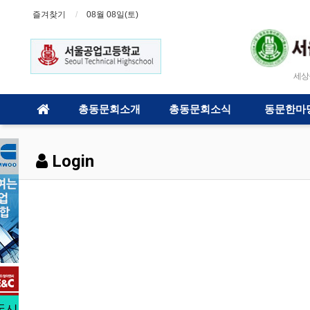
즐겨찾기
08월 08일(토)
세상을 
총동문회소개
총동문회소식
동문한마
Login