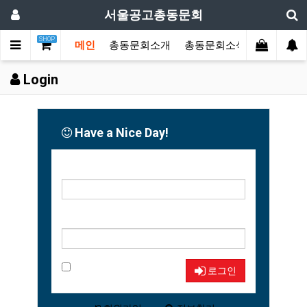
서울공고총동문회
SHOP
메인
총동문회소개
총동문회소식
동문한마
Login
Have a Nice Day!
아이디
비밀번호
자동로그인
로그인