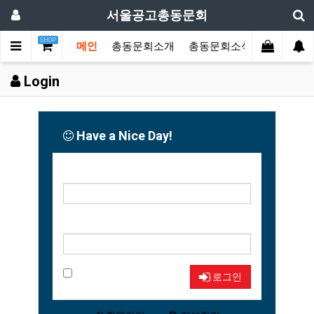
서울공고총동문회
SHOP
메인
총동문회소개
총동문회소식
동문한마
Login
Have a Nice Day!
아이디
비밀번호
자동로그인
로그인