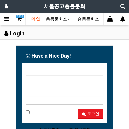
서울공고총동문회
SHOP
메인
총동문회소개
총동문회소식
동문한마
Login
Have a Nice Day!
아이디
비밀번호
자동로그인
로그인