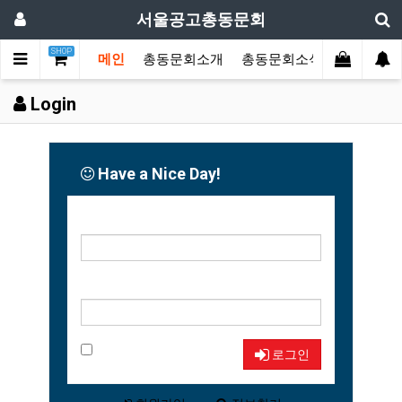
서울공고총동문회
SHOP
메인
총동문회소개
총동문회소식
동문한마
Login
Have a Nice Day!
아이디
비밀번호
자동로그인
로그인