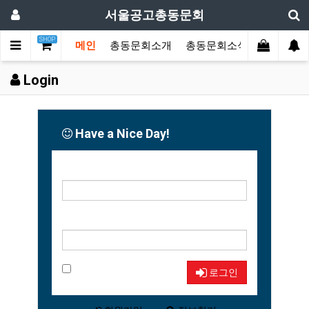
서울공고총동문회
SHOP
메인
총동문회소개
총동문회소식
동문한마
Login
Have a Nice Day!
아이디
비밀번호
자동로그인
로그인