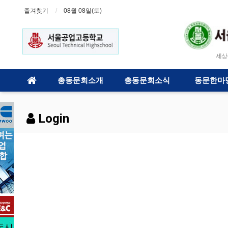
즐겨찾기
08월 08일(토)
세상을 
총동문회소개
총동문회소식
동문한마
Login