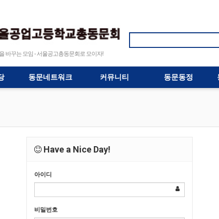
바꾸는 모임 - 서울공고총동문회로 모이자!
당
동문네트워크
커뮤니티
동문동정
Have a Nice Day!
아이디
비밀번호