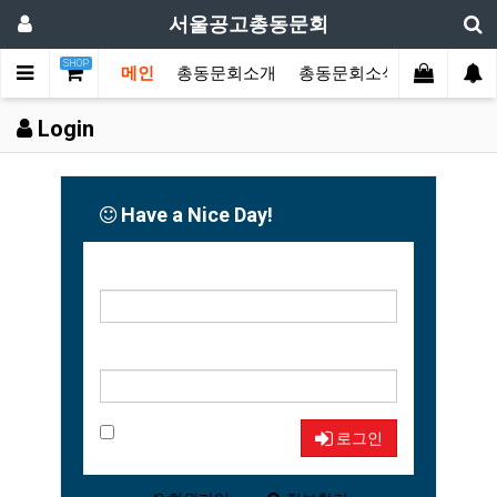
서울공고총동문회
SHOP
메인
총동문회소개
총동문회소식
동문한마
Login
Have a Nice Day!
아이디
비밀번호
자동로그인
로그인