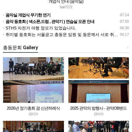
개업식 안내 (음악실)
bae7172
음악실 개업식 무기한 연기
07.14
음악 동호회 ( 색소폰,드럼 , 관악기 ) 연습실 오픈 안내
07.05
STHS 자전거 여행 정모가 있었습니다.
06.30
취미별 동호회는 서울공고 총동문 임원 및 동문께서 서로 취미를 같이 하는 동호회를 알리는 방입니다.
06.17
총동문회 Gallery
+
2026년 정기총회 겸 신년하례식
2025 관악의 밤행사 - 관악OB밴드
관리자
관리자