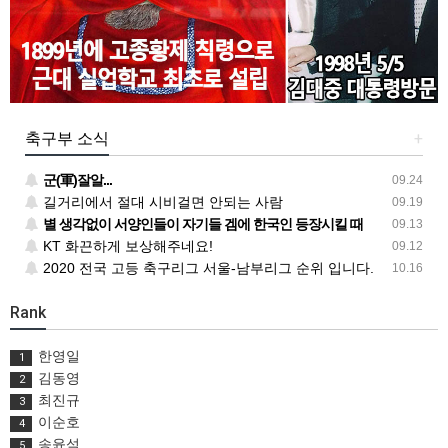
축구부 소식
+
군(軍)잘알...
09.24
길거리에서 절대 시비걸면 안되는 사람
09.19
별 생각없이 서양인들이 자기들 겜에 한국인 등장시킬 때
09.13
KT 화끈하게 보상해주네요!
09.12
2020 전국 고등 축구리그 서울-남부리그 순위 입니다.
10.16
Rank
한영일
1
김동영
2
최진규
3
이순호
4
송윤석
5