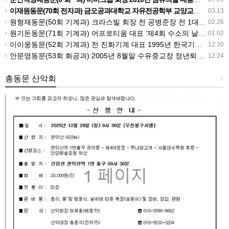
이재원동문(70회 전자과) 금오공과대학교 자유전공학부 교양교수 전 총장 직무대행 2012년 교육과학기술부 장관 표창 수상
03.13
원형재동문(50회 기계과) 크라스빌 회장 전 공병준장 전 1대 향군상조회장 전 공우회 회장
02.26
원기돈동문(71회 기계과) 어프로티움 대표 ‘제4회 수소의 날’ 기념식에서 기후에너지환경부 장관 표창(기관 부문)을 수상
01.02
이이웅동문(52회 기계과) 전 진화기계 대표 1995년 한국기계전 '우수 자본재 개발,로 대통령상 수상
12.30
안문영동문(53회 화공과) 2005년 8월말 수유중교장 정년퇴직－홍조근정훈장 수상 1995년 9월 28일 "제41회전국과학전람회" 국무총리상 수상
12.24
총동문 산악회
+