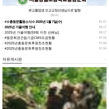
본교졸업생 모교교장선생님으로 발령
관리자
#☆총동문활동소식☆ 2026년 1월 7일(수)
01.07
2025년 가을여행 안내
09.17
2025년 가을여행(59회 이전 선배님)
09.17
#동문회관건립기금CMS모금현황
07.04
#2025년총동문회후원찬조현황
07.04
#2025년총동문회후원찬조현황
07.04
자유게시판
+