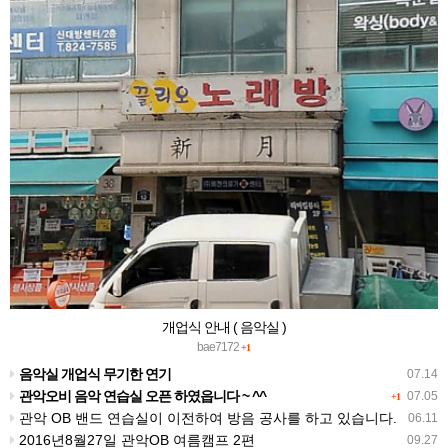
개업식 안내 ( 음악실 )
bae7172
+1
음악실 개업식 무기한 연기
07.14
관악오비 음악 연습실 오픈 하였읍니다 ~ ^^
07.05
+1
관악 OB 밴드 연습실이 이전하여 방음 공사를 하고 있습니다.
06.11
2016년8월27일 관악OB 여름캠프 2편
09.27