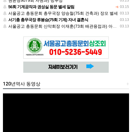
권윤영9079회 자원과) 빙부상
03.23
56회 기계공작과 권성실 동문 별세 알림
03.15
+1
서울공고 총동문회 총무국장 양승철(75회 건축과) 장모 별세
03.13
서기총 총무국장 류봉승(75회 기계) 자녀 결혼식
03.13
서울공고 총동문회 산악회장 이재훈(73회 배관용접과) 아들 혼사
03.13
120년역사 동영상
+