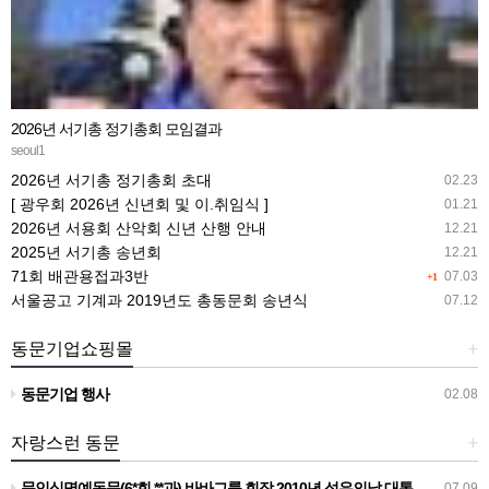
2026년 서기총 정기총회 모임결과
seoul1
2026년 서기총 정기총회 초대
02.23
[ 광우회 2026년 신년회 및 이.취임식 ]
01.21
2026년 서용회 산악회 신년 산행 안내
12.21
2025년 서기총 송년회
12.21
71회 배관용접과3반
07.03
+1
서울공고 기계과 2019년도 총동문회 송년식
07.12
동문기업쇼핑몰
+
동문기업 행사
02.08
자랑스런 동문
+
문인식명예동문(6*회 **과) 바바그룹 회장 2010년 섬유의날 대통령상 수상
07.09