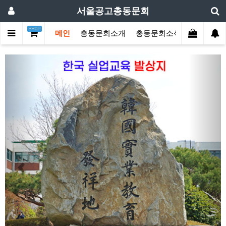
서울공고총동문회
SHOP
메인
총동문회소개
총동문회소식
동문한마
Previous
Next