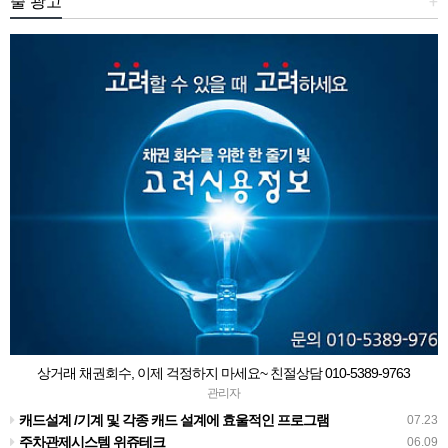
줄 광고
+
상거래 채권회수, 이제 걱정하지 마세요~ 친절상담 010-5389-9763
관리자
캐드설계 /기계 및 각종 캐드 설계에 효울적인 프로그램
07.23
주차관제시스템 위쥬테크
06.09