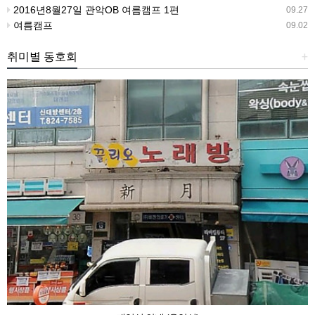
2016년8월27일 관악OB 여름캠프 1편
09.27
여름캠프
09.02
취미별 동호회
+