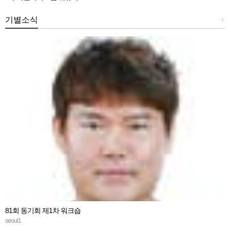
기별소식
+
81회 동기회 제1차 워크숍
seoul1