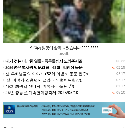
학교內 벚꽃이 활짝 피었습니다 ???? ????
seoul1
내가 겪는 이상한 일들 - 동문들께서 도와주시길
06.23
2026년은 역사관 방문의 해 - 63회_ 김진선 동문
02.19
+1
선·후배님들의 이야기 (52회 이범조 동문 편②)
02.17
'설' 이야기(김용년61요업(대외협력위원장))
02.17
46회 최원갑 선배님, 이복자 사모님 ①)
02.17
25년 총동문,가족한마당축제-2025/05/10
05.10
+1