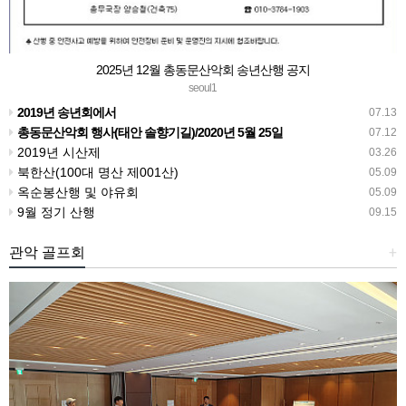
2025년 12월 총동문산악회 송년산행 공지
seoul1
2019년 송년회에서
07.13
총동문산악회 행사(태안 솔향기길)/2020년 5월 25일
07.12
2019년 시산제
03.26
북한산(100대 명산 제001산)
05.09
옥순봉산행 및 야유회
05.09
9월 정기 산행
09.15
관악 골프회
+