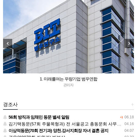
1. 미래를여는 우량기업 범우연합
관리자
경조사
+
56회 방직과 임채민 동문 별세 알림
06.18
+1
김기택동문(57회 주물목형과) 전 서울공고 총동문회 사무총장 소천 알림
04.16
이상억동문(70회 전기과) 양천.강서지회장 자녀 결혼 공지
04.07