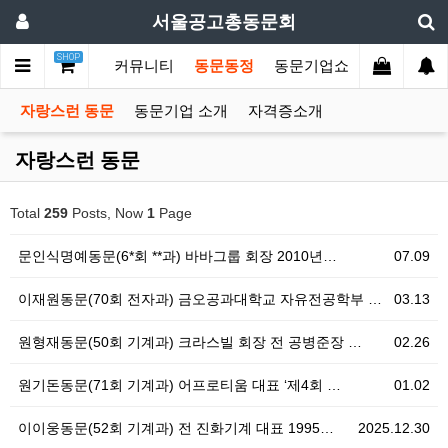
서울공고총동문회
SHOP
동문네트워크
커뮤니티
동문동정
동문기업쇼핑몰
동문회
자랑스런 동문
동문기업 소개
자격증소개
자랑스런 동문
Total
259
Posts, Now
1
Page
문인식명예동문(6*회 **과) 바바그룹 회장 2010년…
07.09
이재원동문(70회 전자과) 금오공과대학교 자유전공학부 …
03.13
원형재동문(50회 기계과) 크라스빌 회장 전 공병준장 …
02.26
원기돈동문(71회 기계과) 어프로티움 대표 ‘제4회 …
01.02
이이웅동문(52회 기계과) 전 진화기계 대표 1995…
2025.12.30