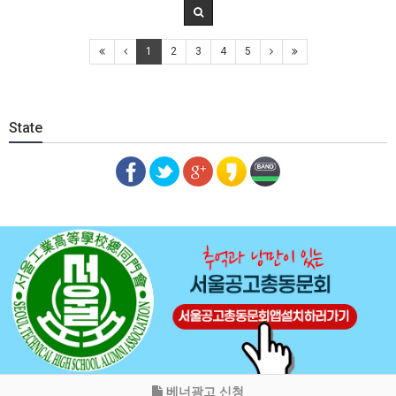
1
2
3
4
5
State
베너광고 신청