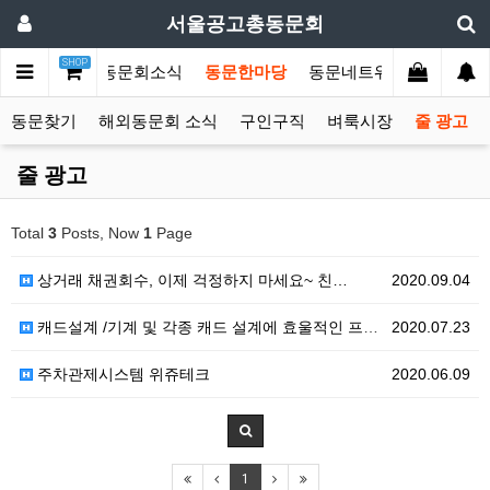
서울공고총동문회
SHOP
문회소개
총동문회소식
동문한마당
동문네트워크
커뮤니
동문찾기
해외동문회 소식
구인구직
벼룩시장
줄 광고
줄 광고
Total
3
Posts, Now
1
Page
상거래 채권회수, 이제 걱정하지 마세요~ 친…
2020.09.04
캐드설계 /기계 및 각종 캐드 설계에 효울적인 프로그램
2020.07.23
주차관제시스템 위쥬테크
2020.06.09
1