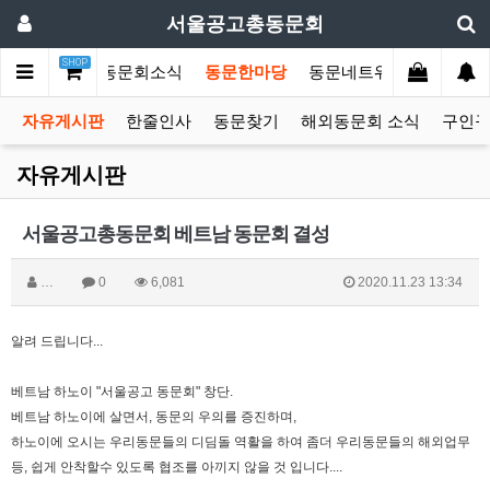
서울공고총동문회
SHOP
문회소개
총동문회소식
동문한마당
동문네트워크
커뮤니
자유게시판
한줄인사
동문찾기
해외동문회 소식
구인
자유게시판
서울공고총동문회 베트남 동문회 결성
…
0
6,081
2020.11.23 13:34
알려 드립니다...
베트남 하노이 "서울공고 동문회" 창단.
베트남 하노이에 살면서, 동문의 우의를 증진하며,
하노이에 오시는 우리동문들의 디딤돌 역활을 하여 좀더 우리동문들의 해외업무
등, 쉽게 안착할수 있도록 협조를 아끼지 않을 것 입니다....