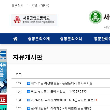
즐겨찾기
08월 08일(토)
세상을 
총동문회소개
총동문회소식
동문한마
자유게시판
번호
내가 겪는 이상한 일들 - 동문들께서 도와주시길
105
학교內 벚꽃이 활짝 피었습니다 ???? ????
104
2026년은 역사관 방문의 해 - 63회_ 김진선 동문
103
+
1
선·후배님들의 이야기 (52회 이범조 동문 편②)
102