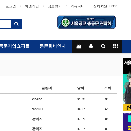
로그인
회원가입
정보찾기
커뮤니티
전체회원 1,383
동문기업쇼핑몰
동문회비안내
글쓴이
날짜
조회
ehaho
06.23
339
seoul1
04.07
656
관리자
02.19
883
관리자
02.17
815