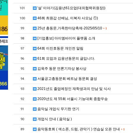
'설' 이야기(김용년61요업(대외협력위원장))
101
46회 최원갑 선배님, 이복자 사모님 ①)
100
25년 총동문,가족한마당축제-2025/05/10
99
+
1
[기업홍보] 아이엠바이어 플랫폼 소개
98
64회 이진호동문 개인전 알림
97
61회 요업과 김용년동문의 글입니다.
96
김욱주 동문 언론기자상 봉사상
95
서울공고총동문회 베트남 동문회 결성
94
2021년도 졸업예정인 재학생과의 만남 및 식사
93
2020년도 제 55회 서울시 기능대회 종합우승
92
음악실 개업식 무기한 연기
91
개업식 안내 ( 음악실 )
90
음악동호회 ( 색소폰, 드럼, 관악기 ) 연습실 오픈 안내
89
+
1