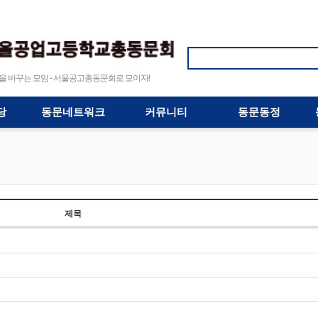
바꾸는 모임 - 서울공고총동문회로 모이자!
당
동문네트워크
커뮤니티
동문동정
제목