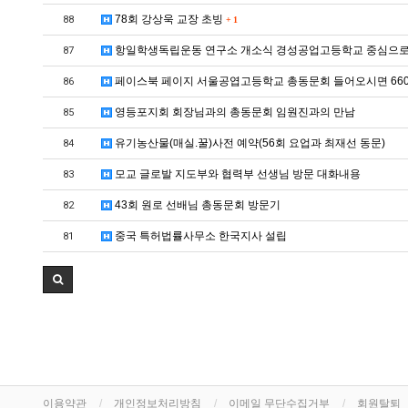
78회 강상욱 교장 초빙
88
+
1
항일학생독립운동 연구소 개소식 경성공업고등학교 중심으
87
페이스북 페이지 서울공엽고등학교 총동문회 들어오시면 66
86
영등포지회 회장님과의 총동문회 임원진과의 만남
85
유기농산물(매실.꿀)사전 예약(56회 요업과 최재선 동문)
84
모교 글로발 지도부와 협력부 선생님 방문 대화내용
83
43회 원로 선배님 총동문회 방문기
82
중국 특허법률사무소 한국지사 설립
81
이용약관
개인정보처리방침
이메일 무단수집거부
회원탈퇴