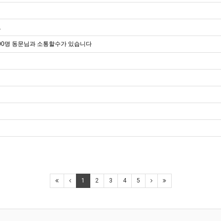
로
00명 동문님과 소통할수가 있습니다
1
2
3
4
5