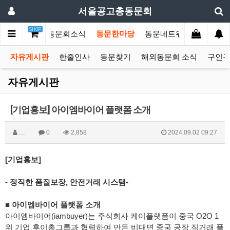
서울공고총동문회
SHOP
문회소개
총동문회소식
동문한마당
동문네트워크
커뮤니
자유게시판
한줄인사
동문찾기
해외동문회 소식
구인
자유게시판
[기업홍보] 아이엠바이어 플랫폼 소개
…
0
2,858
2024.09.02 09:27
[기업홍보]
- 정직한 품질보장, 안전거래 시스탬-
■ 아이엠바이어 플랫폼 소개
아이엠바이어(iambuyer)는 주식회사 케이플랫폼이 중국 O2O 1
위 기업 후이총그룹과 협력하여 만든 비대면 중국 공장 직거래 플