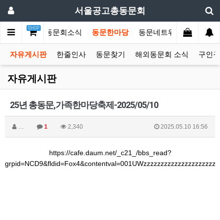
서울공고총동문회
SHOP
문회소개
총동문회소식
동문한마당
동문네트워크
커뮤니
자유게시판
한줄인사
동문찾기
해외동문회 소식
구인
자유게시판
25년 총동문,가족한마당축제-2025/05/10
…
1
2,340
2025.05.10 16:56
https://cafe.daum.net/_c21_/bbs_read?
grpid=NCD9&fldid=Fox4&contentval=001UWzzzzzzzzzzzzzzzzzzzzzz