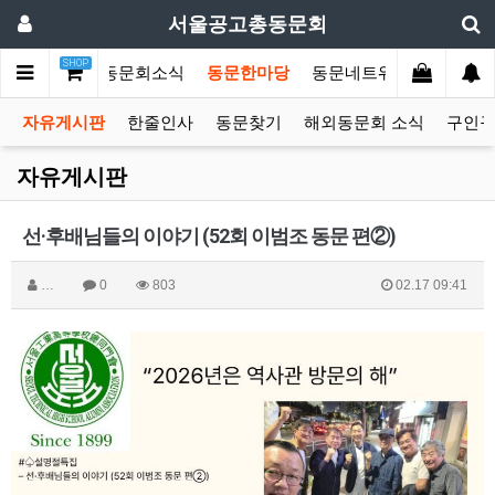
서울공고총동문회
SHOP
문회소개
총동문회소식
동문한마당
동문네트워크
커뮤니
자유게시판
한줄인사
동문찾기
해외동문회 소식
구인
자유게시판
선·후배님들의 이야기 (52회 이범조 동문 편②)
…
0
803
02.17 09:41