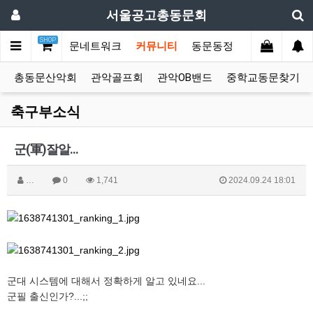
서울공고총동문회
SHOP
동문한마당
동문네트워크
커뮤니티
동문동정
동문기업쇼핑
총동문산악회
관악골프회
관악OB밴드
중학교동문찾기
축구부소식
군(軍)잘알...
…
0
1,741
2024.09.24 18:01
군대 시스템에 대해서 정확하게 알고 있네요...
군필 출신인가?...;;