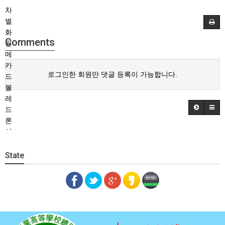
차
별
화
Comments
된
메
카
로그인한 회원만 댓글 등록이 가능합니다.
드
볼
레
드
론
신
선
한
State
향
과
맛
일
상
에